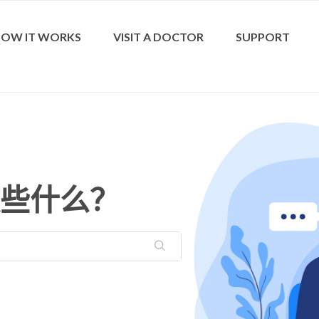
OW IT WORKS
VISIT A DOCTOR
SUPPORT
些什么？